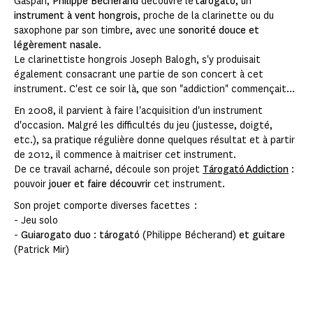
Gaspari,
Philippe Bécherand
découvre le
tárogató
, un
instrument à vent hongrois
, proche de la clarinette ou du
saxophone par son timbre, avec une
sonorité douce et
légèrement nasale
.
Le clarinettiste hongrois Joseph Balogh, s'y produisait
également consacrant une partie de son concert à cet
instrument. C'est ce soir là, que son "addiction" commençait...
En 2008, il parvient à faire l'acquisition d'un instrument
d'occasion. Malgré les difficultés du jeu (justesse, doigté,
etc.), sa pratique régulière donne quelques résultat et à partir
de 2012, il commence à maitriser cet instrument.
De ce travail acharné, découle son projet
Tárogató
Addiction
:
pouvoir
jouer et faire découvrir
cet instrument.
Son projet comporte diverses facettes :
- Jeu solo
-
Guiarogato duo
:
tárogató
(Philippe Bécherand)
et guitare
(Patrick Mir)