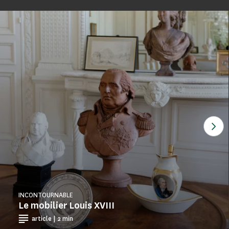
Voi
INCONTOURNABLE
Le mobilier Louis XVIII
article | 2 min