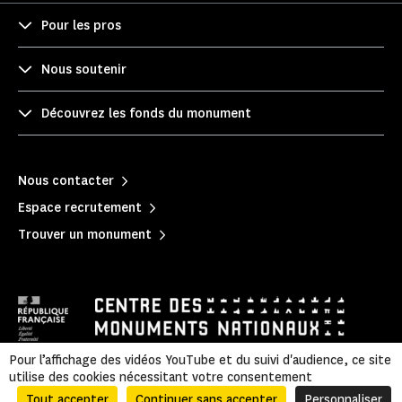
Pour les pros
Nous soutenir
Découvrez les fonds du monument
Nous contacter
Espace recrutement
Trouver un monument
Pour l’affichage des vidéos YouTube et du suivi d'audience, ce site
utilise des cookies nécessitant votre consentement
Mentions légales
|
Politique de confidentialité
|
Informations légales et administratives
|
Plan du site
Tout accepter
Continuer sans accepter
Personnaliser