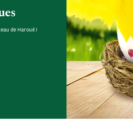
ues
teau de Haroué !