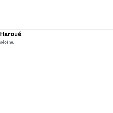
 Haroué
 mécène.